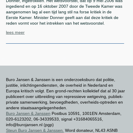
Donner, ingetrokken. Het wetsvoorstel, dat op 9 mei 2006 was
ingediend en op 16 oktober 2007 door de Tweede Kamer was
aangenomen lag al een tijd lang stil na forse kritiek in de
Eerste Kamer. Minister Donner geeft aan dat deze kritiek de
reden vormt voor het intrekken van het wetsvoorstel.
lees meer
Buro Jansen & Janssen is een onderzoeksburo dat politie,
justitie, inlichtingendiensten, de overheid in Nederland en
Europa kritisch volgt. Een grond-rechten kollektief dat al 30 jaar
publiceert over uitbreiding van repressieve wetgeving, publiek-
private samenwerking, bevoegdheden, overheids-optreden en
andere staatsaangelegenheden.
Buro Jansen & Janssen
Postbus 10591, 1001EN Amsterdam,
020-6123202, 06-34339533, signal +31684065516,
info@burojansen.nl (pgp)
Steun Buro Jansen & Janssen.
Word donateur, NL43 ASNB