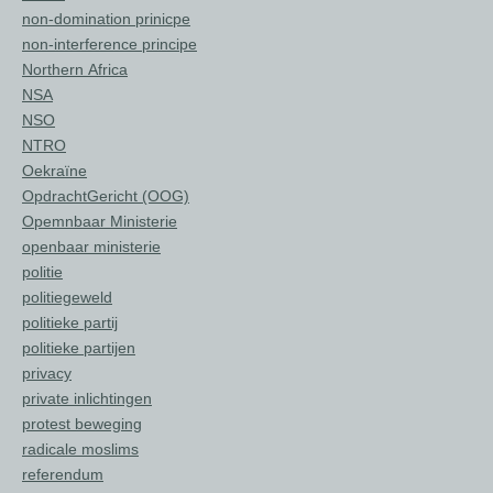
non-domination prinicpe
non-interference principe
Northern Africa
NSA
NSO
NTRO
Oekraïne
OpdrachtGericht (OOG)
Opemnbaar Ministerie
openbaar ministerie
politie
politiegeweld
politieke partij
politieke partijen
privacy
private inlichtingen
protest beweging
radicale moslims
referendum