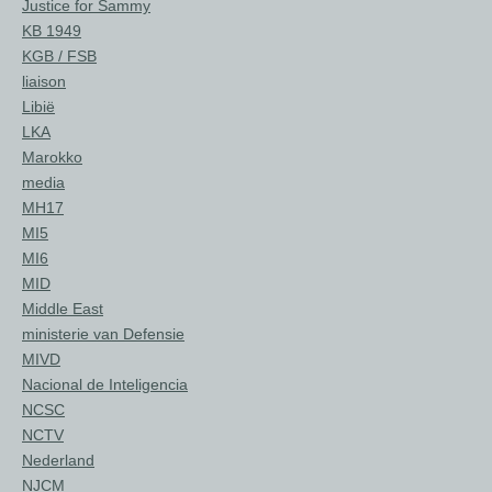
Justice for Sammy
KB 1949
KGB / FSB
liaison
Libië
LKA
Marokko
media
MH17
MI5
MI6
MID
Middle East
ministerie van Defensie
MIVD
Nacional de Inteligencia
NCSC
NCTV
Nederland
NJCM