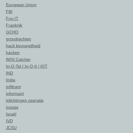
European Union
FBI
Fox-IT
Frankrijk
GCHQ
grondrechten
hack bevoegdheid
hacken
IMSI Catcher
In-Q-Tel / In-Q-It / IQT
IND
India
infiltrant
informant
inlichtingen operatie
inzage
Israël
IVD
JCSU