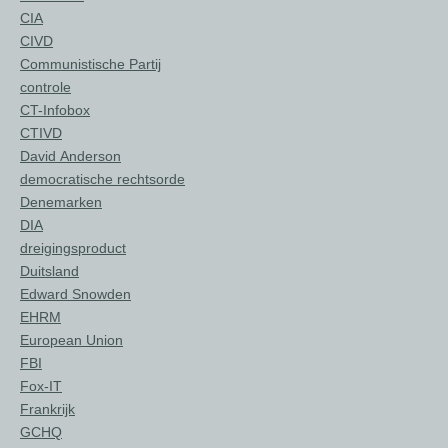
CIA
CIVD
Communistische Partij
controle
CT-Infobox
CTIVD
David Anderson
democratische rechtsorde
Denemarken
DIA
dreigingsproduct
Duitsland
Edward Snowden
EHRM
European Union
FBI
Fox-IT
Frankrijk
GCHQ