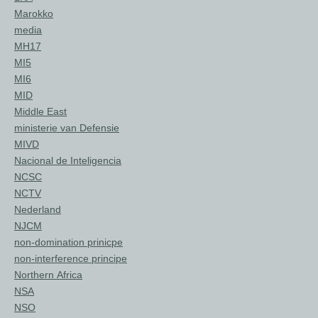
Marokko
media
MH17
MI5
MI6
MID
Middle East
ministerie van Defensie
MIVD
Nacional de Inteligencia
NCSC
NCTV
Nederland
NJCM
non-domination prinicpe
non-interference principe
Northern Africa
NSA
NSO