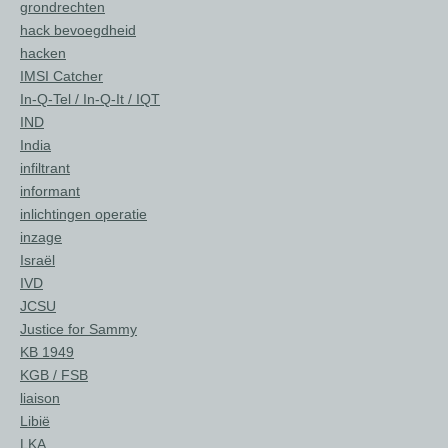
grondrechten
hack bevoegdheid
hacken
IMSI Catcher
In-Q-Tel / In-Q-It / IQT
IND
India
infiltrant
informant
inlichtingen operatie
inzage
Israël
IVD
JCSU
Justice for Sammy
KB 1949
KGB / FSB
liaison
Libië
LKA